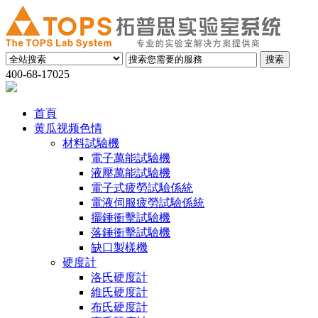
400-68-17025
首頁
黄瓜视频色情
材料試驗機
電子萬能試驗機
液壓萬能試驗機
電子式疲勞試驗係統
電液伺服疲勞試驗係統
擺錘衝擊試驗機
落錘衝擊試驗機
缺口製樣機
硬度計
洛氏硬度計
維氏硬度計
布氏硬度計