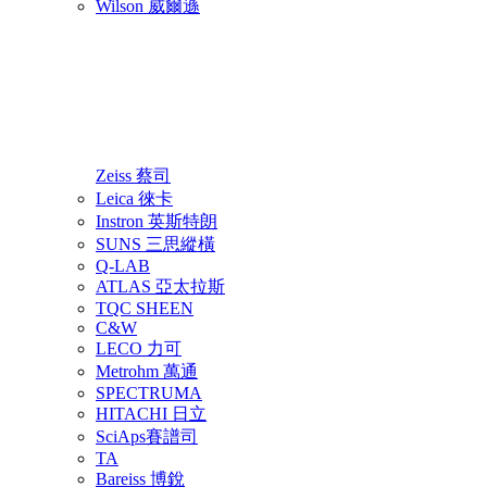
Wilson 威爾遜
Zeiss 蔡司
Leica 徠卡
Instron 英斯特朗
SUNS 三思縱橫
Q-LAB
ATLAS 亞太拉斯
TQC SHEEN
C&W
LECO 力可
Metrohm 萬通
SPECTRUMA
HITACHI 日立
SciAps賽譜司
TA
Bareiss 博銳