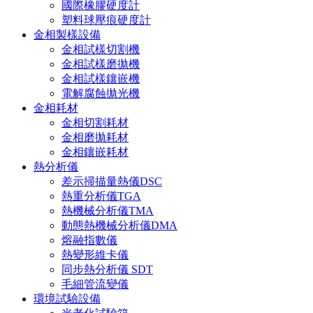
國際橡膠硬度計
塑料球壓痕硬度計
金相製樣設備
金相試樣切割機
金相試樣磨拋機
金相試樣鑲嵌機
電解腐蝕拋光機
金相耗材
金相切割耗材
金相磨拋耗材
金相鑲嵌耗材
熱分析儀
差示掃描量熱儀DSC
熱重分析儀TGA
熱機械分析儀TMA
動態熱機械分析儀DMA
熔融指數儀
熱變形維卡儀
同步熱分析儀 SDT
毛細管流變儀
環境試驗設備