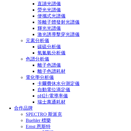
直讀光譜儀
熒光光譜儀
便攜式光譜儀
等離子體發射光譜儀
輝光光譜儀
激光誘導擊穿光譜儀
元素分析儀
碳硫分析儀
氧氮氫分析儀
色譜分析儀
離子色譜儀
離子色譜耗材
電化學分析儀
卡爾費休水分測定儀
自動電位滴定儀
pH計/電導率儀
瑞士萬通耗材
合作品牌
SPECTRO 斯派克
Buehler 標樂
Ernst 恩斯特