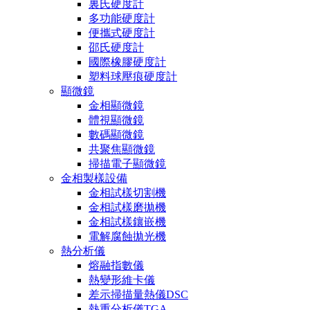
裏氏硬度計
多功能硬度計
便攜式硬度計
邵氏硬度計
國際橡膠硬度計
塑料球壓痕硬度計
顯微鏡
金相顯微鏡
體視顯微鏡
數碼顯微鏡
共聚焦顯微鏡
掃描電子顯微鏡
金相製樣設備
金相試樣切割機
金相試樣磨拋機
金相試樣鑲嵌機
電解腐蝕拋光機
熱分析儀
熔融指數儀
熱變形維卡儀
差示掃描量熱儀DSC
熱重分析儀TGA