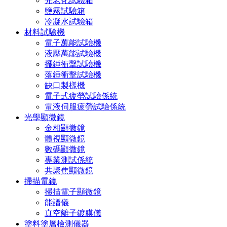
光老化試驗箱
鹽霧試驗箱
冷凝水試驗箱
材料試驗機
電子萬能試驗機
液壓萬能試驗機
擺錘衝擊試驗機
落錘衝擊試驗機
缺口製樣機
電子式疲勞試驗係統
電液伺服疲勞試驗係統
光學顯微鏡
金相顯微鏡
體視顯微鏡
數碼顯微鏡
專業測試係統
共聚焦顯微鏡
掃描電鏡
掃描電子顯微鏡
能譜儀
真空離子鍍膜儀
塗料塗層檢測儀器