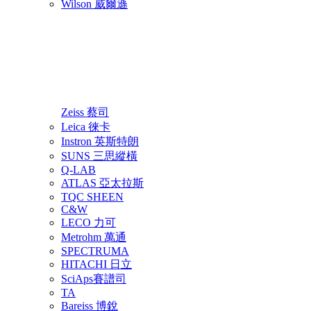
Wilson 威爾遜
Zeiss 蔡司
Leica 徠卡
Instron 英斯特朗
SUNS 三思縱橫
Q-LAB
ATLAS 亞太拉斯
TQC SHEEN
C&W
LECO 力可
Metrohm 萬通
SPECTRUMA
HITACHI 日立
SciAps賽譜司
TA
Bareiss 博銳