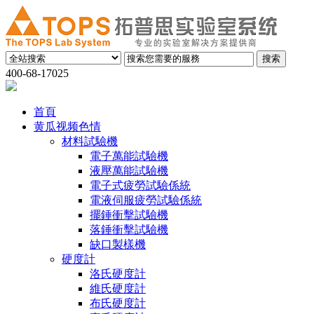
400-68-17025
首頁
黄瓜视频色情
材料試驗機
電子萬能試驗機
液壓萬能試驗機
電子式疲勞試驗係統
電液伺服疲勞試驗係統
擺錘衝擊試驗機
落錘衝擊試驗機
缺口製樣機
硬度計
洛氏硬度計
維氏硬度計
布氏硬度計