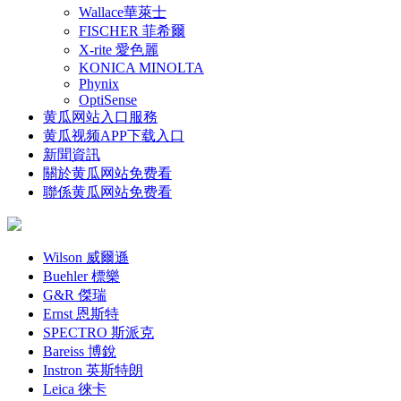
Wallace華萊士
FISCHER 菲希爾
X-rite 愛色麗
KONICA MINOLTA
Phynix
OptiSense
黄瓜网站入口服務
黄瓜视频APP下载入口
新聞資訊
關於黄瓜网站免费看
聯係黄瓜网站免费看
Wilson 威爾遜
Buehler 標樂
G&R 傑瑞
Ernst 恩斯特
SPECTRO 斯派克
Bareiss 博銳
Instron 英斯特朗
Leica 徠卡