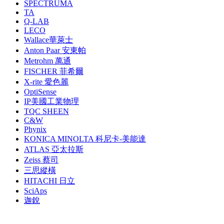
SPECTRUMA
TA
Q-LAB
LECO
Wallace華萊士
Anton Paar 安東帕
Metrohm 萬通
FISCHER 菲希爾
X-rite 愛色麗
OptiSense
IP美國工業物理
TQC SHEEN
C&W
Phynix
KONICA MINOLTA 科尼卡-美能達
ATLAS 亞太拉斯
Zeiss 蔡司
三思縱橫
HITACHI 日立
SciAps
迦銳