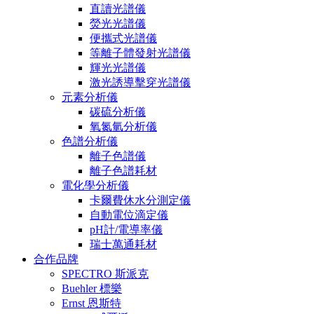
直讀光譜儀
熒光光譜儀
便攜式光譜儀
等離子體發射光譜儀
輝光光譜儀
激光誘導擊穿光譜儀
元素分析儀
碳硫分析儀
氧氮氫分析儀
色譜分析儀
離子色譜儀
離子色譜耗材
電化學分析儀
卡爾費休水分測定儀
自動電位滴定儀
pH計/電導率儀
瑞士萬通耗材
合作品牌
SPECTRO 斯派克
Buehler 標樂
Ernst 恩斯特