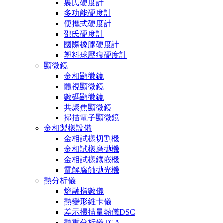
裏氏硬度計
多功能硬度計
便攜式硬度計
邵氏硬度計
國際橡膠硬度計
塑料球壓痕硬度計
顯微鏡
金相顯微鏡
體視顯微鏡
數碼顯微鏡
共聚焦顯微鏡
掃描電子顯微鏡
金相製樣設備
金相試樣切割機
金相試樣磨拋機
金相試樣鑲嵌機
電解腐蝕拋光機
熱分析儀
熔融指數儀
熱變形維卡儀
差示掃描量熱儀DSC
熱重分析儀TGA