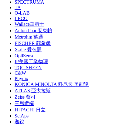
SPECTRUMA
TA
Q-LAB
LECO
Wallace華萊士
Anton Paar 安東帕
Metrohm 萬通
FISCHER 菲希爾
X-rite 愛色麗
OptiSense
IP美國工業物理
TQC SHEEN
C&W
Phynix
KONICA MINOLTA 科尼卡-美能達
ATLAS 亞太拉斯
Zeiss 蔡司
三思縱橫
HITACHI 日立
SciAps
迦銳