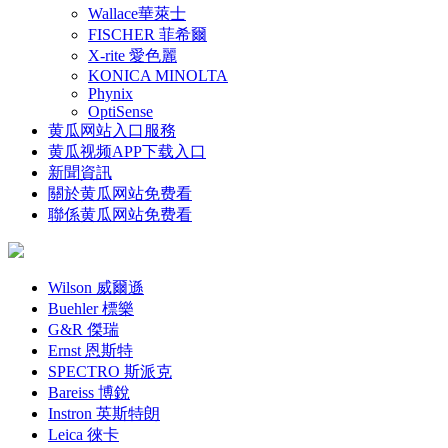
Wallace華萊士
FISCHER 菲希爾
X-rite 愛色麗
KONICA MINOLTA
Phynix
OptiSense
黄瓜网站入口服務
黄瓜视频APP下载入口
新聞資訊
關於黄瓜网站免费看
聯係黄瓜网站免费看
Wilson 威爾遜
Buehler 標樂
G&R 傑瑞
Ernst 恩斯特
SPECTRO 斯派克
Bareiss 博銳
Instron 英斯特朗
Leica 徠卡