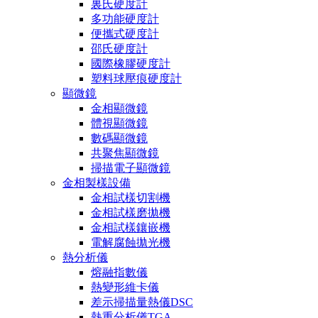
裏氏硬度計
多功能硬度計
便攜式硬度計
邵氏硬度計
國際橡膠硬度計
塑料球壓痕硬度計
顯微鏡
金相顯微鏡
體視顯微鏡
數碼顯微鏡
共聚焦顯微鏡
掃描電子顯微鏡
金相製樣設備
金相試樣切割機
金相試樣磨拋機
金相試樣鑲嵌機
電解腐蝕拋光機
熱分析儀
熔融指數儀
熱變形維卡儀
差示掃描量熱儀DSC
熱重分析儀TGA