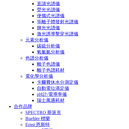
直讀光譜儀
熒光光譜儀
便攜式光譜儀
等離子體發射光譜儀
輝光光譜儀
激光誘導擊穿光譜儀
元素分析儀
碳硫分析儀
氧氮氫分析儀
色譜分析儀
離子色譜儀
離子色譜耗材
電化學分析儀
卡爾費休水分測定儀
自動電位滴定儀
pH計/電導率儀
瑞士萬通耗材
合作品牌
SPECTRO 斯派克
Buehler 標樂
Ernst 恩斯特