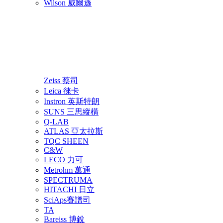
Wilson 威爾遜
Zeiss 蔡司
Leica 徠卡
Instron 英斯特朗
SUNS 三思縱橫
Q-LAB
ATLAS 亞太拉斯
TQC SHEEN
C&W
LECO 力可
Metrohm 萬通
SPECTRUMA
HITACHI 日立
SciAps賽譜司
TA
Bareiss 博銳