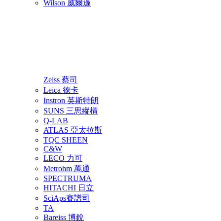
Wilson 威爾遜
Zeiss 蔡司
Leica 徠卡
Instron 英斯特朗
SUNS 三思縱橫
Q-LAB
ATLAS 亞太拉斯
TQC SHEEN
C&W
LECO 力可
Metrohm 萬通
SPECTRUMA
HITACHI 日立
SciAps賽譜司
TA
Bareiss 博銳