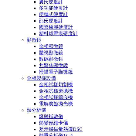
裏氏硬度計
多功能硬度計
便攜式硬度計
邵氏硬度計
國際橡膠硬度計
塑料球壓痕硬度計
顯微鏡
金相顯微鏡
體視顯微鏡
數碼顯微鏡
共聚焦顯微鏡
掃描電子顯微鏡
金相製樣設備
金相試樣切割機
金相試樣磨拋機
金相試樣鑲嵌機
電解腐蝕拋光機
熱分析儀
熔融指數儀
熱變形維卡儀
差示掃描量熱儀DSC
熱重分析儀TGA