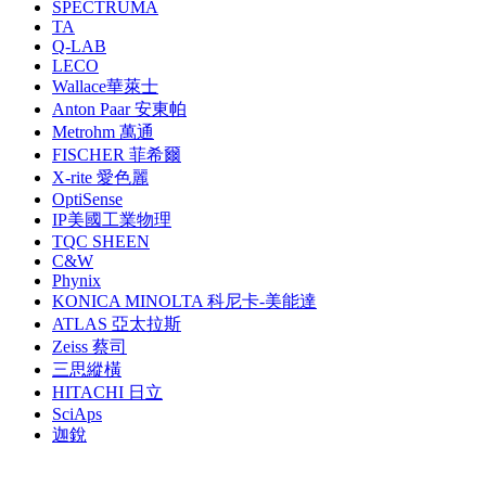
SPECTRUMA
TA
Q-LAB
LECO
Wallace華萊士
Anton Paar 安東帕
Metrohm 萬通
FISCHER 菲希爾
X-rite 愛色麗
OptiSense
IP美國工業物理
TQC SHEEN
C&W
Phynix
KONICA MINOLTA 科尼卡-美能達
ATLAS 亞太拉斯
Zeiss 蔡司
三思縱橫
HITACHI 日立
SciAps
迦銳