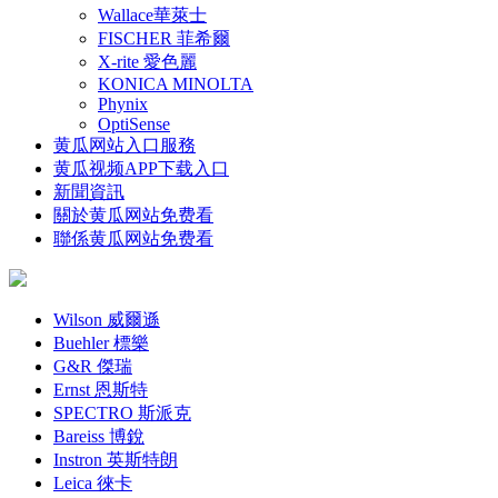
Wallace華萊士
FISCHER 菲希爾
X-rite 愛色麗
KONICA MINOLTA
Phynix
OptiSense
黄瓜网站入口服務
黄瓜视频APP下载入口
新聞資訊
關於黄瓜网站免费看
聯係黄瓜网站免费看
Wilson 威爾遜
Buehler 標樂
G&R 傑瑞
Ernst 恩斯特
SPECTRO 斯派克
Bareiss 博銳
Instron 英斯特朗
Leica 徠卡