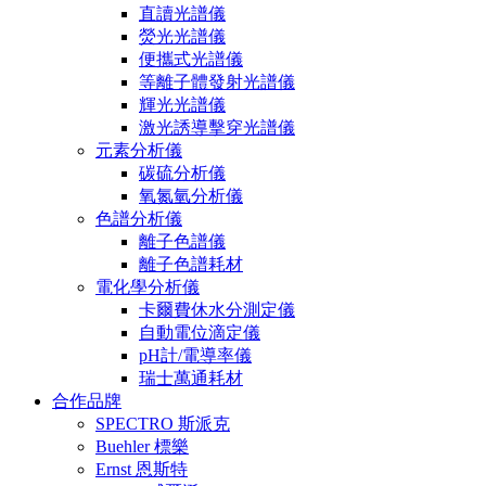
直讀光譜儀
熒光光譜儀
便攜式光譜儀
等離子體發射光譜儀
輝光光譜儀
激光誘導擊穿光譜儀
元素分析儀
碳硫分析儀
氧氮氫分析儀
色譜分析儀
離子色譜儀
離子色譜耗材
電化學分析儀
卡爾費休水分測定儀
自動電位滴定儀
pH計/電導率儀
瑞士萬通耗材
合作品牌
SPECTRO 斯派克
Buehler 標樂
Ernst 恩斯特