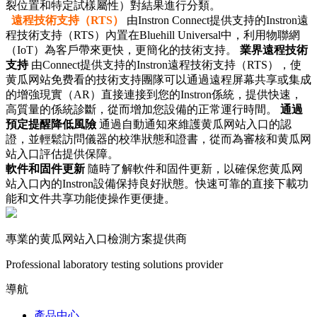
裂位置和特定試樣屬性）對結果進行分類。
遠程技術支持（RTS）
由Instron Connect提供支持的Instron遠
程技術支持（RTS）內置在Bluehill Universal中，利用物聯網
（IoT）為客戶帶來更快，更簡化的技術支持。
業界遠程技術
支持
由Connect提供支持的Instron遠程技術支持（RTS），使
黄瓜网站免费看的技術支持團隊可以通過遠程屏幕共享或集成
的增強現實（AR）直接連接到您的Instron係統，提供快速，
高質量的係統診斷，從而增加您設備的正常運行時間。
通過
預定提醒降低風險
通過自動通知來維護黄瓜网站入口的認
證，並輕鬆訪問儀器的校準狀態和證書，從而為審核和黄瓜网
站入口評估提供保障。
軟件和固件更新
隨時了解軟件和固件更新，以確保您黄瓜网
站入口內的Instron設備保持良好狀態。快速可靠的直接下載功
能和文件共享功能使操作更便捷。
專業的黄瓜网站入口檢測方案提供商
Professional laboratory testing solutions provider
導航
產品中心