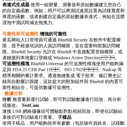
表達式生成器
使用一組變量、測量值和原始數據建立您自己
的自定義函數。例如，用戶可以將測試速度設置為試樣寬度和
厚度的函數，或者創建自定義的原始數據表達式，例如在流體
浸泡中測試時減去拖曳力。
可靠性和可追溯性
增強的可靠性
黄瓜网站入口管理員可通過 Bluehill Security 在軟件中配置權
限，授予經過培訓的人員訪問權限，並在需要時限製訪問權
限。Bluehill Security 允許在 Bluehill 中直接配置登錄權限，或
者鏈接到本地窗口登錄或 Windows Active Directory。
可追溯性模塊
Bluehill Universal 的可追溯性模塊使用戶能夠滿
足與 FDA 21 CFR Part 11、ISO 17025、Nadcap 等
標準相關的審計要求。通過無縫集成 電子批準、修訂曆史記
錄和自動審計跟蹤，這款超大的附加組件與 Bluehill 的內置可
靠性相結合，可提供數據可追溯性。
數據分析
分析
無需重新運行試驗，即可對試驗數據進行回放、再分析
或修改。
TestCam
連接 USB 網絡攝像頭可體驗點對點視頻回放，即便在試驗結
束後仍可對試驗進行查看。
子樣品
使用子樣品，用戶能夠按所有參數（包括操作員姓名、試樣斷