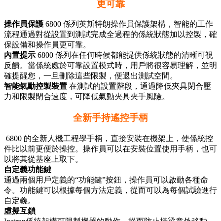
更可靠
操作員保護
6800 係列英斯特朗操作員保護架構，智能的工作
流程通過對從設置到測試完成全過程的係統狀態加以控製，確
保設備和操作員更可靠。
內置提示
6800 係列在任何時候都能提供係統狀態的清晰可視
反饋。當係統處於可靠設置模式時，用戶將很容易理解，並明
確提醒您，一旦刪除這些限製，便退出測試空間。
智能氣動控製裝置
在測試的設置階段，通過降低夾具閉合壓
力和限製閉合速度，可降低氣動夾具夾手風險。
全新手持遙控手柄
6800 的全新人機工程學手柄，直接安裝在機架上，使係統控
件比以前更便於操控。操作員可以在安裝位置使用手柄，也可
以將其從基座上取下。
自定義功能鍵
通過兩個用戶定義的“功能鍵”按鈕，操作員可以啟動各種命
令。功能鍵可以根據每個方法定義，從而可以為每個試驗進行
自定義。
虛擬互鎖