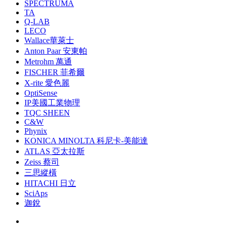
SPECTRUMA
TA
Q-LAB
LECO
Wallace華萊士
Anton Paar 安東帕
Metrohm 萬通
FISCHER 菲希爾
X-rite 愛色麗
OptiSense
IP美國工業物理
TQC SHEEN
C&W
Phynix
KONICA MINOLTA 科尼卡-美能達
ATLAS 亞太拉斯
Zeiss 蔡司
三思縱橫
HITACHI 日立
SciAps
迦銳