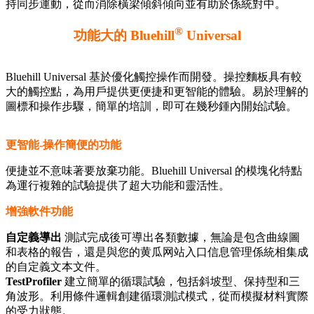
持同步運動，從而消除橫梁傾斜傾向並有助於係統對中。
®
功能大的 Bluehill
Universal
Bluehill Universal 基於優化觸控操作而開發。操控麵板具有較
大的觸控點，為用戶提供更便捷和更智能的體驗。易於理解的
圖標和操作步驟，簡單的培訓，即可在幾秒鍾內開始試驗。
更智能-操作簡便的功能
便捷並不意味著要放棄功能。Bluehill Universal 的模塊化特點
為運行複雜的試驗提供了超大功能和靈活性。
增強軟件功能
自定義導出
測試完成後可導出各類數據，無論是包含曲線圖
和表格的報告，還是與您的黄瓜网站入口信息管理係統相集成
的自定義文本文件。
TestProfiler
建立簡單的循環試驗，包括斜坡型、保持型和三
角波形。利用條件邏輯創建循環測試模式，從而模擬材料實際
的受力狀態。