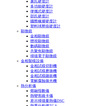
裏氏硬度計
多功能硬度計
便攜式硬度計
邵氏硬度計
國際橡膠硬度計
塑料球壓痕硬度計
顯微鏡
金相顯微鏡
體視顯微鏡
數碼顯微鏡
共聚焦顯微鏡
掃描電子顯微鏡
金相製樣設備
金相試樣切割機
金相試樣磨拋機
金相試樣鑲嵌機
電解腐蝕拋光機
熱分析儀
熔融指數儀
熱變形維卡儀
差示掃描量熱儀DSC
熱重分析儀TGA