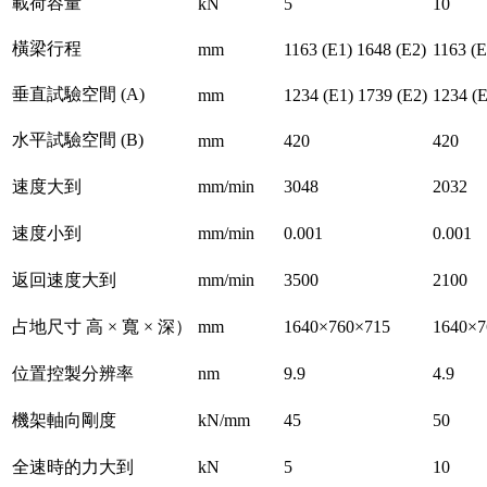
載荷容量
kN
5
10
橫梁行程
mm
1163 (E1) 1648 (E2)
1163 (E
垂直試驗空間 (A)
mm
1234 (E1) 1739 (E2)
1234 (E
水平試驗空間 (B)
mm
420
420
速度大到
mm/min
3048
2032
速度小到
mm/min
0.001
0.001
返回速度大到
mm/min
3500
2100
占地尺寸 高 × 寬 × 深）
mm
1640×760×715
1640×7
位置控製分辨率
nm
9.9
4.9
機架軸向剛度
kN/mm
45
50
全速時的力大到
kN
5
10