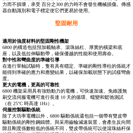
力而不損壞，承受 百分之300 的力時不會發生機械損傷。傳感
器自動識別和電子標定使它們更易於使用。
堅固耐用
適用於強度材料的堅固剛性機架
6800 的構造包括預加載軸承、滾珠絲杠、厚實的橫梁和底
座，以及低拉伸驅動帶，確保優越的性能和使用壽命。
對中性和彎曲度的準確引導
在進行單軸試驗時，隻有具有穩定、準確的剛性導柱的係統才
能得到準確的應力和應變結果，以確保加載狀態下的試樣彎曲
度。
更大的電機，更高的可靠性
6800 機架采用具有強勁動力的電機，可快速加速。免維護無
刷交流伺服電機可進行長達 10 天的循環、蠕變和鬆弛測試
（在 25°C 時高達 1Hz）。
伺服控製驅動係統
除了大功率電機以外，6800 驅動係統還包括一個帶有雙皮帶
驅動係統的剛性鋼鑄體。與采用齒輪減速裝置，會產生反向間
隙且剛度係數較低的係統不同，雙皮帶係統可以使滾珠絲杆保