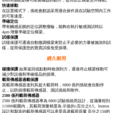
Instron係統架構可限製機器的動作，從而防止橫梁意外移動。
快速移動
在設置模式下，係統會默認采用適合操作員在試驗空間內工作
的可靠速度。
準確定位
帶有觸感反饋的定位調整撥輪，能夠在執行敏感測試時以
4µm 增量準確定位橫梁。
試樣保護
試樣保護可通過自動微調橫梁來防止不必要的力量被施加到試
樣，從而保護您的寶貴試樣免受損壞。
經久耐用
碰撞保護
如果返回或點動時檢測到力，通過停止橫梁移動可
減少對設備和準確樣品的損壞。
載荷傳感器過載保護
當載荷傳感器達到其超大載荷時，6800 係列係統會自動停
止，以防損壞載荷傳感器、測試係統和附件。
2580 係列載荷傳感器
2580 係列載荷傳感器專為 6800 試驗係統而設計，從滿量程到
1/1000範圍內，其載荷測量精度為 示值的±百分之0.5。Instron
設計和製造的載荷傳感器可以承受高達載荷容量 百分之150的