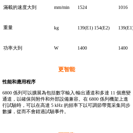
滿載的速度大到
mm/min
1524
1016
重量
kg
139(E1) 154(E2)
139(E1
功率大到
W
1400
1400
更智能
性能和應用程序
6800 係列可以擴展為包括數字輸入/輸出通道和多達 11 個應變
通道，以確保與附件和外部設備兼容。在 6800 係列機架上進
行試驗時，可以在高達 5 kHz 的頻率下以可調節帶寬采集同步
數據，從而不會錯過試驗事件。