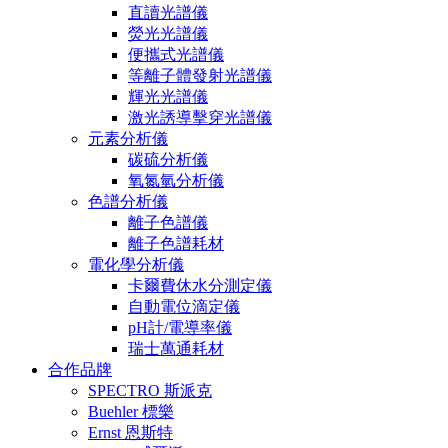
直讀光譜儀
熒光光譜儀
便攜式光譜儀
等離子體發射光譜儀
輝光光譜儀
激光誘導擊穿光譜儀
元素分析儀
碳硫分析儀
氧氮氫分析儀
色譜分析儀
離子色譜儀
離子色譜耗材
電化學分析儀
卡爾費休水分測定儀
自動電位滴定儀
pH計/電導率儀
瑞士萬通耗材
合作品牌
SPECTRO 斯派克
Buehler 標樂
Ernst 恩斯特