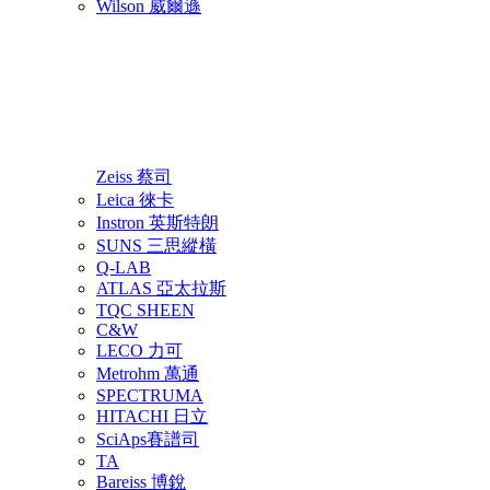
Wilson 威爾遜
Zeiss 蔡司
Leica 徠卡
Instron 英斯特朗
SUNS 三思縱橫
Q-LAB
ATLAS 亞太拉斯
TQC SHEEN
C&W
LECO 力可
Metrohm 萬通
SPECTRUMA
HITACHI 日立
SciAps賽譜司
TA
Bareiss 博銳