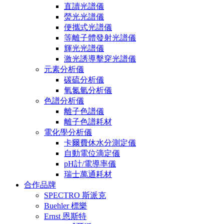
直讀光譜儀
熒光光譜儀
便攜式光譜儀
等離子體發射光譜儀
輝光光譜儀
激光誘導擊穿光譜儀
元素分析儀
碳硫分析儀
氧氮氫分析儀
色譜分析儀
離子色譜儀
離子色譜耗材
電化學分析儀
卡爾費休水分測定儀
自動電位滴定儀
pH計/電導率儀
瑞士萬通耗材
合作品牌
SPECTRO 斯派克
Buehler 標樂
Ernst 恩斯特