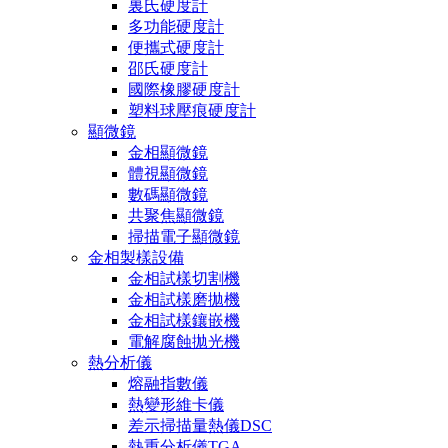
裏氏硬度計
多功能硬度計
便攜式硬度計
邵氏硬度計
國際橡膠硬度計
塑料球壓痕硬度計
顯微鏡
金相顯微鏡
體視顯微鏡
數碼顯微鏡
共聚焦顯微鏡
掃描電子顯微鏡
金相製樣設備
金相試樣切割機
金相試樣磨拋機
金相試樣鑲嵌機
電解腐蝕拋光機
熱分析儀
熔融指數儀
熱變形維卡儀
差示掃描量熱儀DSC
熱重分析儀TGA