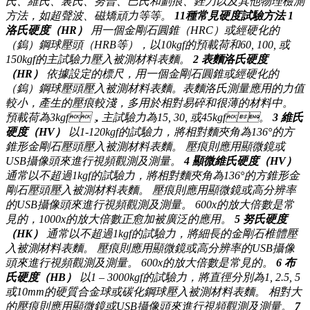
氏、維氏、裏氏、努普、巴氏和劃痕、銼刀以及其他物理檢測
方法，如超聲波、磁矯頑力等等。
11種常見硬度試驗方法
1
洛氏硬度（HR）
用一個金剛石圓錐（HRC）或經硬化的
（鎢）鋼球壓頭（HRB等），以10kgf的預載荷和60, 100, 或
150kgf的主試驗力壓入被測材料表麵。
2
表麵洛氏硬度
（HR）
依據設定的標尺，用一個金剛石圓錐或經硬化的
（鎢）鋼球壓頭壓入被測材料表麵。表麵洛氏測量應用的力值
較小，產生的壓痕較淺，多用於相對易碎和很薄的材料中。
預載荷為3kgf，主試驗力為15, 30, 或45kgf。
3
維氏
硬度（HV）
以1-120kgf的試驗力，將相對麵夾角為136°的方
錐形金剛石壓頭壓入被測材料表麵。 壓痕則應用顯微鏡或
USB攝像頭來進行視頻觀測及測量。
4
顯微維氏硬度（HV）
通常以不超過1kgf的試驗力，將相對麵夾角為136°的方錐形金
剛石壓頭壓入被測材料表麵。 壓痕則應用顯微鏡或高分辨率
的USB攝像頭來進行視頻觀測及測量。 600x的放大倍數是常
見的，1000x的放大倍數正愈加被廣泛的應用。
5
努氏硬度
（HK）
通常以不超過1kgf的試驗力，將細長的金剛石椎體壓
入被測材料表麵。 壓痕則應用顯微鏡或高分辨率的USB攝像
頭來進行視頻觀測及測量。 600x的放大倍數是常見的。
6
布
氏硬度（HB）
以1 – 3000kgf的試驗力，將直徑分別為1, 2.5, 5
或10mm的硬質合金球或碳化鋼球壓入被測材料表麵。 相對大
的壓痕則應用顯微鏡或USB攝像頭來進行視頻觀測及測量。
7