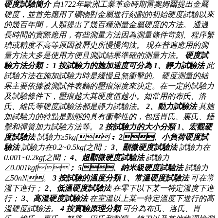
硬度試驗簡介
自1722年歐洲工業革命時期雷奧姆爾提出金屬
硬度，並首先應用了礦物對金屬進行刻劃的初始硬度試驗以來
的幾百年間，人類提出了幾百種測量金屬硬度的方法。 通過
長時間的實際應用，有些測量方法因為測量條件苛刻、程序繁
瑣或精度不高等原因被曆史所慢慢淘汰。 現在普遍應用的測
量方法大多是使用方便且測試結果準確的測量方法。
硬度試
驗方法分類：
1
按試驗力的施加速度可分為
1、靜力試驗法
此
試驗方法在施加試驗力時是緩慢且無衝擊的。 硬度測量的結
果主要依據被測試件表麵的壓痕深度來決定。在一定的試驗力
及試驗條件下，壓痕越大其硬度值越小。如常用的布氏、洛
氏、維氏等硬度試驗法都是靜力試驗法。
2、動力試驗法
其施
加試驗力的特點是動態的具有衝擊性的，包括肖氏、裏氏、錘
擊和彈簧加力試驗方法等。
2
按試驗力的大小分類
1、宏觀硬
度試驗法
試驗力≥5kgf；
2、小負荷硬度試
驗法
試驗力在0.2~0.5kgf之間；
3、顯微硬度試驗法
試驗力在
0.001~0.2kgf之間；
4、超顯微硬度試驗法
試驗力
∠0.001kgf；
5、納米級硬度試驗法
試驗力
∠50nN。
3
按試驗的溫度分類
1、常溫硬度試驗法
可在常
溫下進行；
2、低溫硬度試驗法
在零下以下某一特定溫度下進
行；
3、高溫硬度試驗法
在室溫以上某一特定溫度下進行的高
溫硬度試驗法。
4
按實驗原理分類
可分為布氏、洛氏、肖