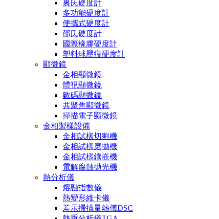
裏氏硬度計
多功能硬度計
便攜式硬度計
邵氏硬度計
國際橡膠硬度計
塑料球壓痕硬度計
顯微鏡
金相顯微鏡
體視顯微鏡
數碼顯微鏡
共聚焦顯微鏡
掃描電子顯微鏡
金相製樣設備
金相試樣切割機
金相試樣磨拋機
金相試樣鑲嵌機
電解腐蝕拋光機
熱分析儀
熔融指數儀
熱變形維卡儀
差示掃描量熱儀DSC
熱重分析儀TGA