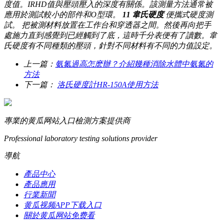
度值。IRHD值與壓頭壓入的深度有關係。該測量方法通常被
應用於測試較小的部件和O型環。
11
韋氏硬度
便攜式硬度測
試。 把被測材料放置在工作台和穿透器之間。然後再向把手
處施力直到感覺到已經觸到了底，這時千分表便有了讀數。韋
氏硬度有不同種類的壓頭，針對不同材料有不同的力值設定。
上一篇：
氨氮過高怎麽辦？介紹幾種消除水體中氨氮的
方法
下一篇：
洛氏硬度計HR-150A使用方法
專業的黄瓜网站入口檢測方案提供商
Professional laboratory testing solutions provider
導航
產品中心
產品應用
行業新聞
黄瓜视频APP下载入口
關於黄瓜网站免费看