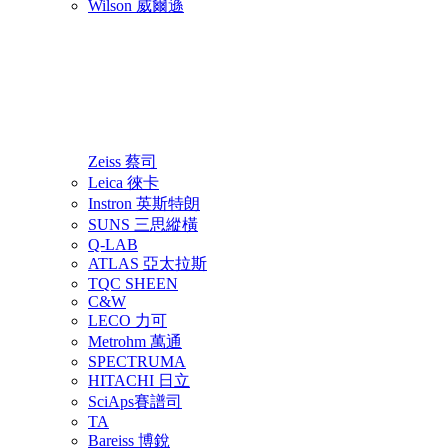
Wilson 威爾遜
Zeiss 蔡司
Leica 徠卡
Instron 英斯特朗
SUNS 三思縱橫
Q-LAB
ATLAS 亞太拉斯
TQC SHEEN
C&W
LECO 力可
Metrohm 萬通
SPECTRUMA
HITACHI 日立
SciAps賽譜司
TA
Bareiss 博銳