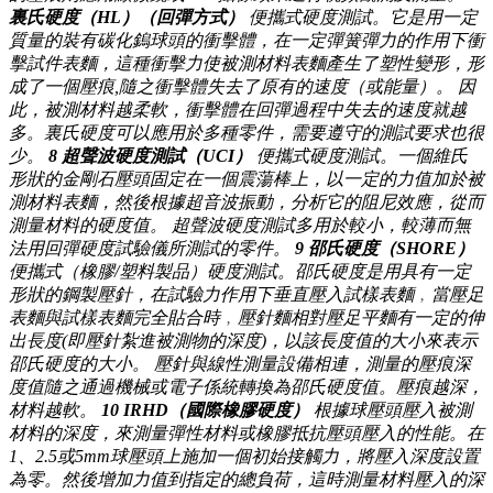
裏氏硬度（HL）（回彈方式）
便攜式硬度測試。它是用一定
質量的裝有碳化鎢球頭的衝擊體，在一定彈簧彈力的作用下衝
擊試件表麵，這種衝擊力使被測材料表麵產生了塑性變形，形
成了一個壓痕,隨之衝擊體失去了原有的速度（或能量）。 因
此，被測材料越柔軟，衝擊體在回彈過程中失去的速度就越
多。裏氏硬度可以應用於多種零件，需要遵守的測試要求也很
少。
8
超聲波硬度測試（UCI）
便攜式硬度測試。一個維氏
形狀的金剛石壓頭固定在一個震蕩棒上，以一定的力值加於被
測材料表麵，然後根據超音波振動，分析它的阻尼效應，從而
測量材料的硬度值。 超聲波硬度測試多用於較小，較薄而無
法用回彈硬度試驗儀所測試的零件。
9
邵氏硬度（SHORE）
便攜式（橡膠/塑料製品）硬度測試。邵氏硬度是用具有一定
形狀的鋼製壓針，在試驗力作用下垂直壓入試樣表麵﹐當壓足
表麵與試樣表麵完全貼合時﹐壓針麵相對壓足平麵有一定的伸
出長度(即壓針紮進被測物的深度)，以該長度值的大小來表示
邵氏硬度的大小。 壓針與線性測量設備相連，測量的壓痕深
度值隨之通過機械或電子係統轉換為邵氏硬度值。壓痕越深，
材料越軟。
10
IRHD（國際橡膠硬度）
根據球壓頭壓入被測
材料的深度，來測量彈性材料或橡膠抵抗壓頭壓入的性能。在
1、2.5或5mm球壓頭上施加一個初始接觸力，將壓入深度設置
為零。然後增加力值到指定的總負荷，這時測量材料壓入的深