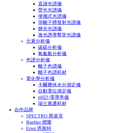
直讀光譜儀
熒光光譜儀
便攜式光譜儀
等離子體發射光譜儀
輝光光譜儀
激光誘導擊穿光譜儀
元素分析儀
碳硫分析儀
氧氮氫分析儀
色譜分析儀
離子色譜儀
離子色譜耗材
電化學分析儀
卡爾費休水分測定儀
自動電位滴定儀
pH計/電導率儀
瑞士萬通耗材
合作品牌
SPECTRO 斯派克
Buehler 標樂
Ernst 恩斯特