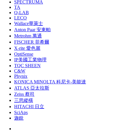
SPECTRUMA
TA
Q-LAB
LECO
Wallace華萊士
Anton Paar 安東帕
Metrohm 萬通
FISCHER 菲希爾
X-rite 愛色麗
OptiSense
IP美國工業物理
TQC SHEEN
C&W
Phynix
KONICA MINOLTA 科尼卡-美能達
ATLAS 亞太拉斯
Zeiss 蔡司
三思縱橫
HITACHI 日立
SciAps
迦銳