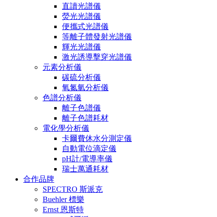
直讀光譜儀
熒光光譜儀
便攜式光譜儀
等離子體發射光譜儀
輝光光譜儀
激光誘導擊穿光譜儀
元素分析儀
碳硫分析儀
氧氮氫分析儀
色譜分析儀
離子色譜儀
離子色譜耗材
電化學分析儀
卡爾費休水分測定儀
自動電位滴定儀
pH計/電導率儀
瑞士萬通耗材
合作品牌
SPECTRO 斯派克
Buehler 標樂
Ernst 恩斯特