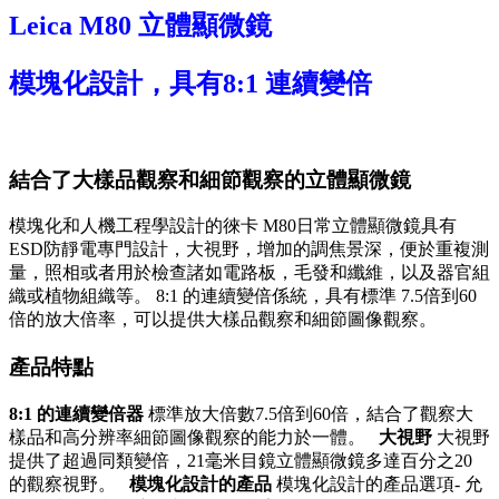
Leica M80 立體顯微鏡
模塊化設計，具有8:1 連續變倍
結合了大樣品觀察和細節觀察的立體顯微鏡
模塊化和人機工程學設計的徠卡 M80日常立體顯微鏡具有
ESD防靜電專門設計，大視野，增加的調焦景深，便於重複測
量，照相或者用於檢查諸如電路板，毛發和纖維，以及器官組
織或植物組織等。 8:1 的連續變倍係統，具有標準 7.5倍到60
倍的放大倍率，可以提供大樣品觀察和細節圖像觀察。
產品特點
8:1 的連續變倍器
標準放大倍數7.5倍到60倍，結合了觀察大
樣品和高分辨率細節圖像觀察的能力於一體。
大視野
大視野
提供了超過同類變倍，21毫米目鏡立體顯微鏡多達百分之20
的觀察視野。
模塊化設計的產品
模塊化設計的產品選項- 允