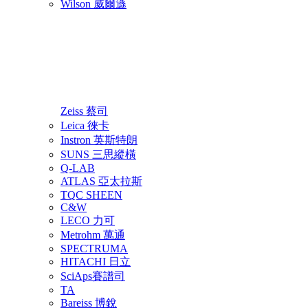
Wilson 威爾遜
Zeiss 蔡司
Leica 徠卡
Instron 英斯特朗
SUNS 三思縱橫
Q-LAB
ATLAS 亞太拉斯
TQC SHEEN
C&W
LECO 力可
Metrohm 萬通
SPECTRUMA
HITACHI 日立
SciAps賽譜司
TA
Bareiss 博銳