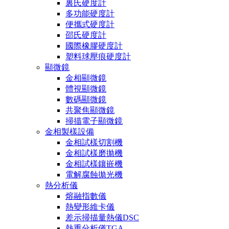
裏氏硬度計
多功能硬度計
便攜式硬度計
邵氏硬度計
國際橡膠硬度計
塑料球壓痕硬度計
顯微鏡
金相顯微鏡
體視顯微鏡
數碼顯微鏡
共聚焦顯微鏡
掃描電子顯微鏡
金相製樣設備
金相試樣切割機
金相試樣磨拋機
金相試樣鑲嵌機
電解腐蝕拋光機
熱分析儀
熔融指數儀
熱變形維卡儀
差示掃描量熱儀DSC
熱重分析儀TGA