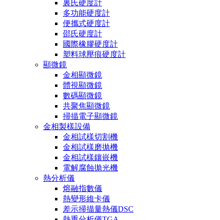
裏氏硬度計
多功能硬度計
便攜式硬度計
邵氏硬度計
國際橡膠硬度計
塑料球壓痕硬度計
顯微鏡
金相顯微鏡
體視顯微鏡
數碼顯微鏡
共聚焦顯微鏡
掃描電子顯微鏡
金相製樣設備
金相試樣切割機
金相試樣磨拋機
金相試樣鑲嵌機
電解腐蝕拋光機
熱分析儀
熔融指數儀
熱變形維卡儀
差示掃描量熱儀DSC
熱重分析儀TGA