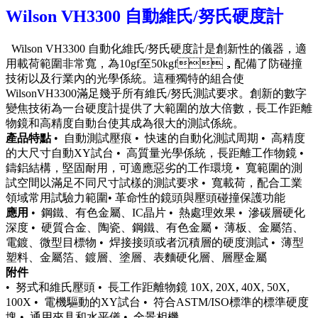
Wilson VH3300 自動維氏/努氏硬度計
Wilson VH3300 自動化維氏/努氏硬度計是創新性的儀器，適
用載荷範圍非常寬，為10gf至50kgf，配備了防碰撞
技術以及行業內的光學係統。這種獨特的組合使
WilsonVH3300滿足幾乎所有維氏/努氏測試要求。創新的數字
變焦技術為一台硬度計提供了大範圍的放大倍數，長工作距離
物鏡和高精度自動台使其成為很大的測試係統。
產品特點
• 自動測試壓痕 • 快速的自動化測試周期 • 高精度
的大尺寸自動XY試台 • 高質量光學係統，長距離工作物鏡 •
鑄鋁結構，堅固耐用，可適應惡劣的工作環境 • 寬範圍的測
試空間以滿足不同尺寸試樣的測試要求 • 寬載荷，配合工業
領域常用試驗力範圍• 革命性的鏡頭與壓頭碰撞保護功能
應用
• 鋼鐵、有色金屬、IC晶片 • 熱處理效果 • 滲碳層硬化
深度 • 硬質合金、陶瓷、鋼鐵、有色金屬 • 薄板、金屬箔、
電鍍、微型目標物 • 焊接接頭或者沉積層的硬度測試 • 薄型
塑料、金屬箔、鍍層、塗層、表麵硬化層、層壓金屬
附件
• 努式和維氏壓頭 • 長工作距離物鏡 10X, 20X, 40X, 50X,
100X • 電機驅動的XY試台 • 符合ASTM/ISO標準的標準硬度
塊 • 通用夾具和水平儀 • 全景相機