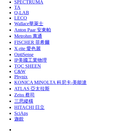
SPECTRUMA
TA
Q-LAB
LECO
Wallace華萊士
Anton Paar 安東帕
Metrohm 萬通
FISCHER 菲希爾
X-rite 愛色麗
OptiSense
IP美國工業物理
TQC SHEEN
C&W
Phynix
KONICA MINOLTA 科尼卡-美能達
ATLAS 亞太拉斯
Zeiss 蔡司
三思縱橫
HITACHI 日立
SciAps
迦銳