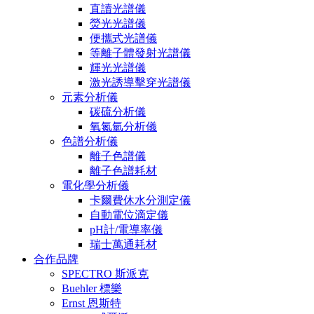
直讀光譜儀
熒光光譜儀
便攜式光譜儀
等離子體發射光譜儀
輝光光譜儀
激光誘導擊穿光譜儀
元素分析儀
碳硫分析儀
氧氮氫分析儀
色譜分析儀
離子色譜儀
離子色譜耗材
電化學分析儀
卡爾費休水分測定儀
自動電位滴定儀
pH計/電導率儀
瑞士萬通耗材
合作品牌
SPECTRO 斯派克
Buehler 標樂
Ernst 恩斯特