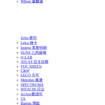
Wilson 威爾遜
Zeiss 蔡司
Leica 徠卡
Instron 英斯特朗
SUNS 三思縱橫
Q-LAB
ATLAS 亞太拉斯
TQC SHEEN
C&W
LECO 力可
Metrohm 萬通
SPECTRUMA
HITACHI 日立
SciAps賽譜司
TA
Bareiss 博銳